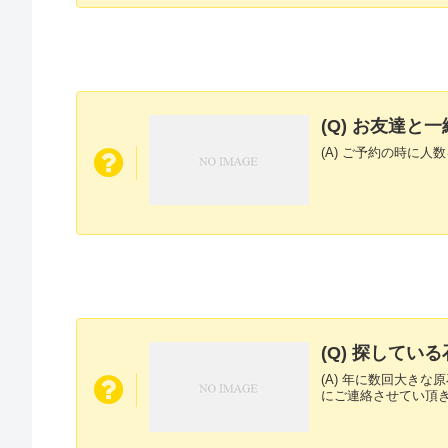
(Q) お友達
(A) ご予約の時に
(Q) 探して
(A) 年に数回大き
にご連絡させてい頂