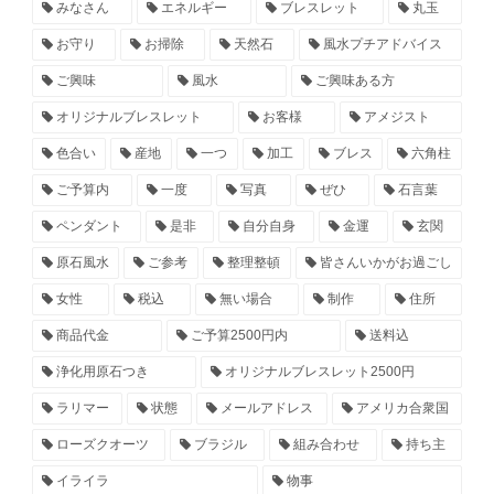
みなさん
エネルギー
ブレスレット
丸玉
お守り
お掃除
天然石
風水プチアドバイス
ご興味
風水
ご興味ある方
オリジナルブレスレット
お客様
アメジスト
色合い
産地
一つ
加工
ブレス
六角柱
ご予算内
一度
写真
ぜひ
石言葉
ペンダント
是非
自分自身
金運
玄関
原石風水
ご参考
整理整頓
皆さんいかがお過ごし
女性
税込
無い場合
制作
住所
商品代金
ご予算2500円内
送料込
浄化用原石つき
オリジナルブレスレット2500円
ラリマー
状態
メールアドレス
アメリカ合衆国
ローズクオーツ
ブラジル
組み合わせ
持ち主
イライラ
物事