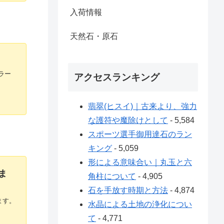
入荷情報
天然石・原石
ラー
アクセスランキング
翡翠(ヒスイ)｜古来より、強力
な護符や魔除けとして
- 5,584
スポーツ選手御用達石のラン
キング
- 5,059
形による意味合い｜丸玉と六
ま
角柱について
- 4,905
石を手放す時期と方法
- 4,874
ます。
水晶による土地の浄化につい
て
- 4,771