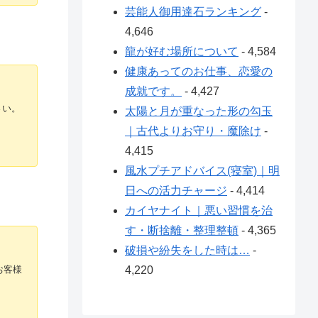
芸能人御用達石ランキング
-
4,646
龍が好む場所について
- 4,584
健康あってのお仕事、恋愛の
成就です。
- 4,427
さい。
太陽と月が重なった形の勾玉
｜古代よりお守り・魔除け
-
4,415
風水プチアドバイス(寝室)｜明
日への活力チャージ
- 4,414
カイヤナイト｜悪い習慣を治
す・断捨離・整理整頓
- 4,365
破損や紛失をした時は…
-
4,220
お客様