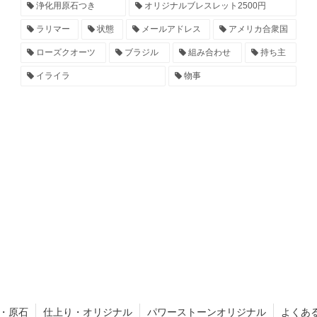
浄化用原石つき
オリジナルブレスレット2500円
ラリマー
状態
メールアドレス
アメリカ合衆国
ローズクオーツ
ブラジル
組み合わせ
持ち主
イライラ
物事
・原石
仕上り・オリジナル
パワーストーンオリジナル
よくあ