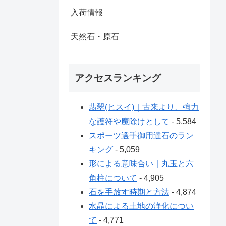
入荷情報
天然石・原石
アクセスランキング
翡翠(ヒスイ)｜古来より、強力
な護符や魔除けとして
- 5,584
スポーツ選手御用達石のラン
キング
- 5,059
形による意味合い｜丸玉と六
角柱について
- 4,905
石を手放す時期と方法
- 4,874
水晶による土地の浄化につい
て
- 4,771