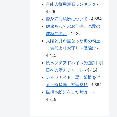
芸能人御用達石ランキング
-
4,646
龍が好む場所について
- 4,584
健康あってのお仕事、恋愛の
成就です。
- 4,426
太陽と月が重なった形の勾玉
｜古代よりお守り・魔除け
-
4,415
風水プチアドバイス(寝室)｜明
日への活力チャージ
- 4,414
カイヤナイト｜悪い習慣を治
す・断捨離・整理整頓
- 4,364
破損や紛失をした時は…
-
4,219