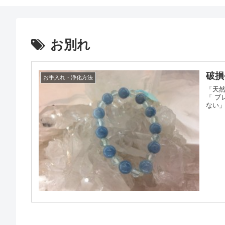
お別れ
破損
お手入れ・浄化方法
「天
「 
ない」