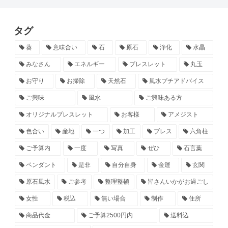
タグ
葵
意味合い
石
原石
浄化
水晶
みなさん
エネルギー
ブレスレット
丸玉
お守り
お掃除
天然石
風水プチアドバイス
ご興味
風水
ご興味ある方
オリジナルブレスレット
お客様
アメジスト
色合い
産地
一つ
加工
ブレス
六角柱
ご予算内
一度
写真
ぜひ
石言葉
ペンダント
是非
自分自身
金運
玄関
原石風水
ご参考
整理整頓
皆さんいかがお過ごし
女性
税込
無い場合
制作
住所
商品代金
ご予算2500円内
送料込