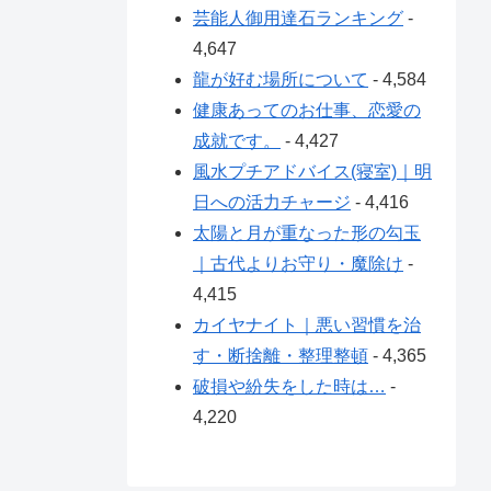
芸能人御用達石ランキング
-
4,647
龍が好む場所について
- 4,584
健康あってのお仕事、恋愛の
成就です。
- 4,427
風水プチアドバイス(寝室)｜明
日への活力チャージ
- 4,416
太陽と月が重なった形の勾玉
｜古代よりお守り・魔除け
-
4,415
カイヤナイト｜悪い習慣を治
す・断捨離・整理整頓
- 4,365
破損や紛失をした時は…
-
4,220