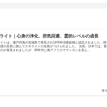
ライト｜心身の浄化、邪気回避、霊的レベルの成長
イトは、瀬戸内海の岩城島で発見され1976年頃新鉱物と認定されました。研
の名前に因んでスギライトの名前がつけられました。 当初、日本では、黄褐色の結
のが発見されましたが、80年代に南アフリカでマンガンを含ん...
2