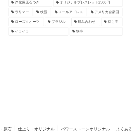
浄化用原石つき
オリジナルブレスレット2500円
ラリマー
状態
メールアドレス
アメリカ合衆国
ローズクオーツ
ブラジル
組み合わせ
持ち主
イライラ
物事
・原石
仕上り・オリジナル
パワーストーンオリジナル
よくあ