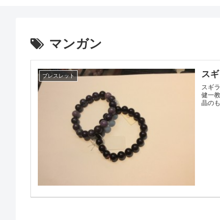
マンガン
スギ
ブレスレット
スギラ
健一教授
晶のも