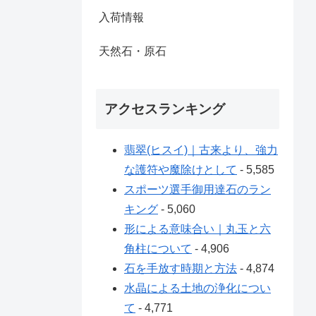
入荷情報
天然石・原石
アクセスランキング
翡翠(ヒスイ)｜古来より、強力
な護符や魔除けとして
- 5,585
スポーツ選手御用達石のラン
キング
- 5,060
形による意味合い｜丸玉と六
角柱について
- 4,906
石を手放す時期と方法
- 4,874
水晶による土地の浄化につい
て
- 4,771