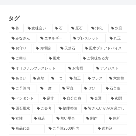
タグ
葵
意味合い
石
原石
浄化
水晶
みなさん
エネルギー
ブレスレット
丸玉
お守り
お掃除
天然石
風水プチアドバイス
ご興味
風水
ご興味ある方
オリジナルブレスレット
お客様
アメジスト
色合い
産地
一つ
加工
ブレス
六角柱
ご予算内
一度
写真
ぜひ
石言葉
ペンダント
是非
自分自身
金運
玄関
原石風水
ご参考
整理整頓
皆さんいかがお過ごし
女性
税込
無い場合
制作
住所
商品代金
ご予算2500円内
送料込