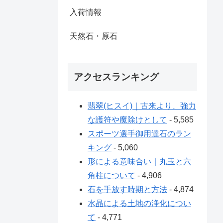
入荷情報
天然石・原石
アクセスランキング
翡翠(ヒスイ)｜古来より、強力
な護符や魔除けとして
- 5,585
スポーツ選手御用達石のラン
キング
- 5,060
形による意味合い｜丸玉と六
角柱について
- 4,906
石を手放す時期と方法
- 4,874
水晶による土地の浄化につい
て
- 4,771