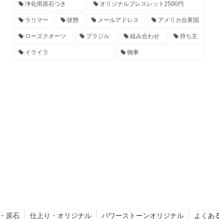
浄化用原石つき
オリジナルブレスレット2500円
ラリマー
状態
メールアドレス
アメリカ合衆国
ローズクオーツ
ブラジル
組み合わせ
持ち主
イライラ
物事
・原石
仕上り・オリジナル
パワーストーンオリジナル
よくあ