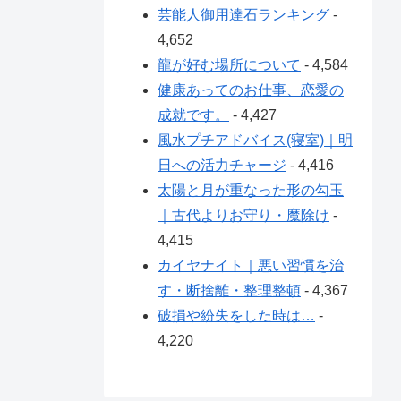
芸能人御用達石ランキング
-
4,652
龍が好む場所について
- 4,584
健康あってのお仕事、恋愛の
成就です。
- 4,427
風水プチアドバイス(寝室)｜明
日への活力チャージ
- 4,416
太陽と月が重なった形の勾玉
｜古代よりお守り・魔除け
-
4,415
カイヤナイト｜悪い習慣を治
す・断捨離・整理整頓
- 4,367
破損や紛失をした時は…
-
4,220