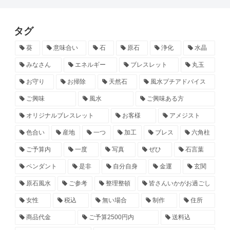
タグ
葵
意味合い
石
原石
浄化
水晶
みなさん
エネルギー
ブレスレット
丸玉
お守り
お掃除
天然石
風水プチアドバイス
ご興味
風水
ご興味ある方
オリジナルブレスレット
お客様
アメジスト
色合い
産地
一つ
加工
ブレス
六角柱
ご予算内
一度
写真
ぜひ
石言葉
ペンダント
是非
自分自身
金運
玄関
原石風水
ご参考
整理整頓
皆さんいかがお過ごし
女性
税込
無い場合
制作
住所
商品代金
ご予算2500円内
送料込