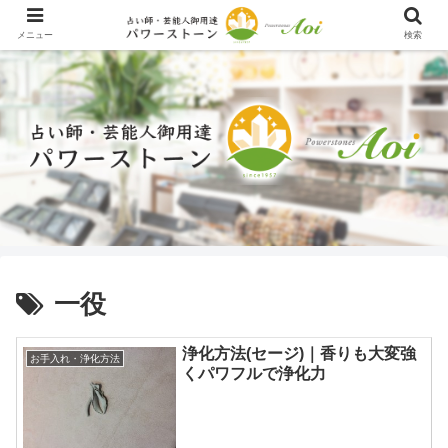
メニュー
検索
一役
浄化方法(セージ)｜香りも大変強
お手入れ・浄化方法
くパワフルで浄化力