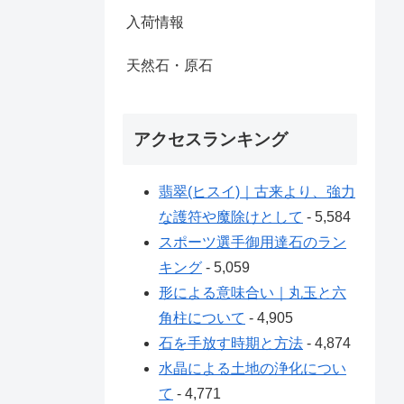
入荷情報
天然石・原石
アクセスランキング
翡翠(ヒスイ)｜古来より、強力
な護符や魔除けとして
- 5,584
スポーツ選手御用達石のラン
キング
- 5,059
形による意味合い｜丸玉と六
角柱について
- 4,905
石を手放す時期と方法
- 4,874
水晶による土地の浄化につい
て
- 4,771