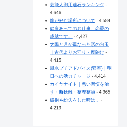
芸能人御用達石ランキング
-
4,646
龍が好む場所について
- 4,584
健康あってのお仕事、恋愛の
成就です。
- 4,427
太陽と月が重なった形の勾玉
｜古代よりお守り・魔除け
-
4,415
風水プチアドバイス(寝室)｜明
日への活力チャージ
- 4,414
カイヤナイト｜悪い習慣を治
す・断捨離・整理整頓
- 4,365
破損や紛失をした時は…
-
4,219