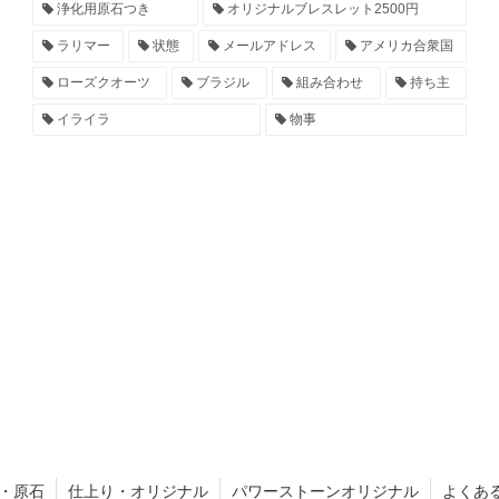
浄化用原石つき
オリジナルブレスレット2500円
ラリマー
状態
メールアドレス
アメリカ合衆国
ローズクオーツ
ブラジル
組み合わせ
持ち主
イライラ
物事
・原石
仕上り・オリジナル
パワーストーンオリジナル
よくあ