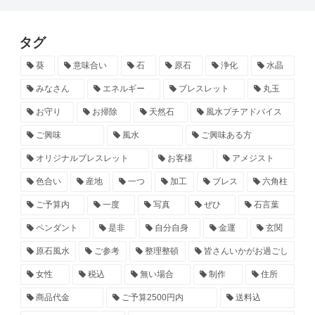
タグ
葵
意味合い
石
原石
浄化
水晶
みなさん
エネルギー
ブレスレット
丸玉
お守り
お掃除
天然石
風水プチアドバイス
ご興味
風水
ご興味ある方
オリジナルブレスレット
お客様
アメジスト
色合い
産地
一つ
加工
ブレス
六角柱
ご予算内
一度
写真
ぜひ
石言葉
ペンダント
是非
自分自身
金運
玄関
原石風水
ご参考
整理整頓
皆さんいかがお過ごし
女性
税込
無い場合
制作
住所
商品代金
ご予算2500円内
送料込