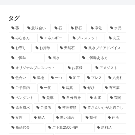
タグ
葵
意味合い
石
原石
浄化
水晶
みなさん
エネルギー
ブレスレット
丸玉
お守り
お掃除
天然石
風水プチアドバイス
ご興味
風水
ご興味ある方
オリジナルブレスレット
お客様
アメジスト
色合い
産地
一つ
加工
ブレス
六角柱
ご予算内
一度
写真
ぜひ
石言葉
ペンダント
是非
自分自身
金運
玄関
原石風水
ご参考
整理整頓
皆さんいかがお過ごし
女性
税込
無い場合
制作
住所
商品代金
ご予算2500円内
送料込