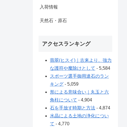
入荷情報
天然石・原石
アクセスランキング
翡翠(ヒスイ)｜古来より、強力
な護符や魔除けとして
- 5,584
スポーツ選手御用達石のラン
キング
- 5,059
形による意味合い｜丸玉と六
角柱について
- 4,904
石を手放す時期と方法
- 4,874
水晶による土地の浄化につい
て
- 4,770