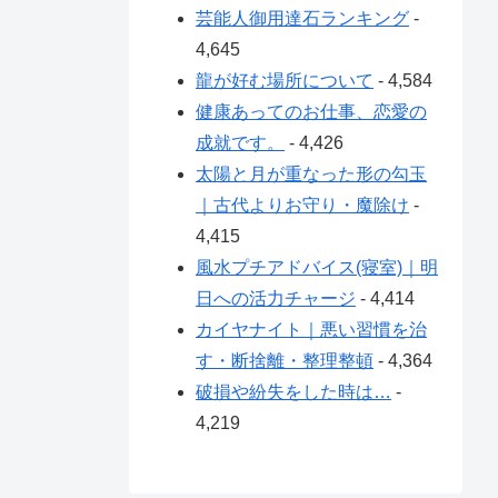
芸能人御用達石ランキング
-
4,645
龍が好む場所について
- 4,584
健康あってのお仕事、恋愛の
成就です。
- 4,426
太陽と月が重なった形の勾玉
｜古代よりお守り・魔除け
-
4,415
風水プチアドバイス(寝室)｜明
日への活力チャージ
- 4,414
カイヤナイト｜悪い習慣を治
す・断捨離・整理整頓
- 4,364
破損や紛失をした時は…
-
4,219