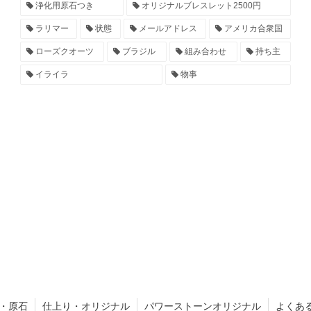
浄化用原石つき
オリジナルブレスレット2500円
ラリマー
状態
メールアドレス
アメリカ合衆国
ローズクオーツ
ブラジル
組み合わせ
持ち主
イライラ
物事
・原石
仕上り・オリジナル
パワーストーンオリジナル
よくあ