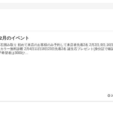
2月のイベント
石掴み取り 初めて来店のお客様のみ予約して来店者先着2名 2月2日,9日,16日,2
カラー無料診断 2月4日11日18日23日先着2名 誕生石プレゼント(身分証で確認) 
希望者は3000ひ...
2