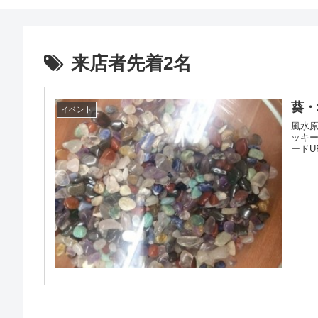
来店者先着2名
葵・
イベント
風水原
ッキー
ードUP