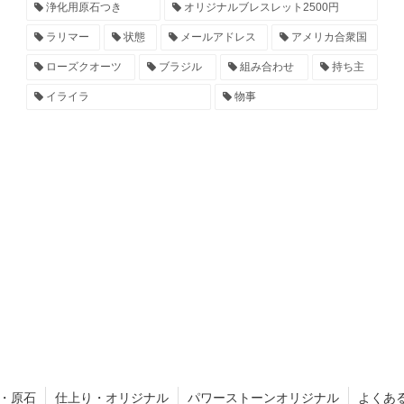
浄化用原石つき
オリジナルブレスレット2500円
ラリマー
状態
メールアドレス
アメリカ合衆国
ローズクオーツ
ブラジル
組み合わせ
持ち主
イライラ
物事
・原石
仕上り・オリジナル
パワーストーンオリジナル
よくあ