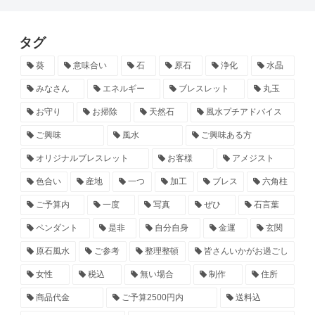
タグ
葵
意味合い
石
原石
浄化
水晶
みなさん
エネルギー
ブレスレット
丸玉
お守り
お掃除
天然石
風水プチアドバイス
ご興味
風水
ご興味ある方
オリジナルブレスレット
お客様
アメジスト
色合い
産地
一つ
加工
ブレス
六角柱
ご予算内
一度
写真
ぜひ
石言葉
ペンダント
是非
自分自身
金運
玄関
原石風水
ご参考
整理整頓
皆さんいかがお過ごし
女性
税込
無い場合
制作
住所
商品代金
ご予算2500円内
送料込