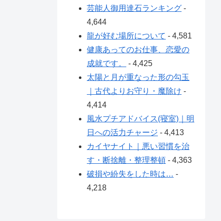
芸能人御用達石ランキング
-
4,644
龍が好む場所について
- 4,581
健康あってのお仕事、恋愛の
成就です。
- 4,425
太陽と月が重なった形の勾玉
｜古代よりお守り・魔除け
-
4,414
風水プチアドバイス(寝室)｜明
日への活力チャージ
- 4,413
カイヤナイト｜悪い習慣を治
す・断捨離・整理整頓
- 4,363
破損や紛失をした時は…
-
4,218