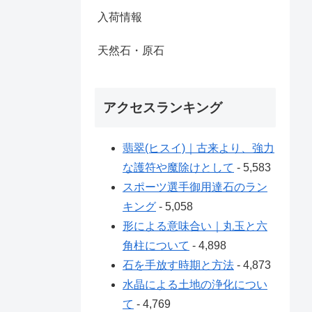
入荷情報
天然石・原石
アクセスランキング
翡翠(ヒスイ)｜古来より、強力
な護符や魔除けとして
- 5,583
スポーツ選手御用達石のラン
キング
- 5,058
形による意味合い｜丸玉と六
角柱について
- 4,898
石を手放す時期と方法
- 4,873
水晶による土地の浄化につい
て
- 4,769