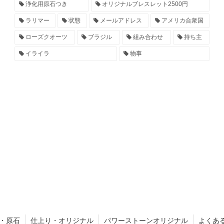
浄化用原石つき
オリジナルブレスレット2500円
ラリマー
状態
メールアドレス
アメリカ合衆国
ローズクオーツ
ブラジル
組み合わせ
持ち主
イライラ
物事
・原石
仕上り・オリジナル
パワーストーンオリジナル
よくあ