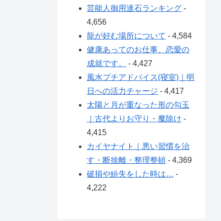
芸能人御用達石ランキング
-
4,656
龍が好む場所について
- 4,584
健康あってのお仕事、恋愛の
成就です。
- 4,427
風水プチアドバイス(寝室)｜明
日への活力チャージ
- 4,417
太陽と月が重なった形の勾玉
｜古代よりお守り・魔除け
-
4,415
カイヤナイト｜悪い習慣を治
す・断捨離・整理整頓
- 4,369
破損や紛失をした時は…
-
4,222