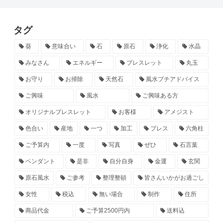
タグ
葵
意味合い
石
原石
浄化
水晶
みなさん
エネルギー
ブレスレット
丸玉
お守り
お掃除
天然石
風水プチアドバイス
ご興味
風水
ご興味ある方
オリジナルブレスレット
お客様
アメジスト
色合い
産地
一つ
加工
ブレス
六角柱
ご予算内
一度
写真
ぜひ
石言葉
ペンダント
是非
自分自身
金運
玄関
原石風水
ご参考
整理整頓
皆さんいかがお過ごし
女性
税込
無い場合
制作
住所
商品代金
ご予算2500円内
送料込