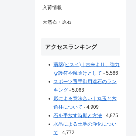
入荷情報
天然石・原石
アクセスランキング
翡翠(ヒスイ)｜古来より、強力
な護符や魔除けとして
- 5,586
スポーツ選手御用達石のラン
キング
- 5,063
形による意味合い｜丸玉と六
角柱について
- 4,909
石を手放す時期と方法
- 4,875
水晶による土地の浄化につい
て
- 4,772