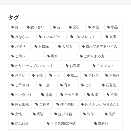
タグ
葵
意味合い
石
原石
浄化
水晶
みなさん
エネルギー
ブレスレット
丸玉
お守り
お掃除
天然石
風水プチアドバイス
ご興味
風水
ご興味ある方
オリジナルブレスレット
お客様
アメジスト
色合い
産地
一つ
加工
ブレス
六角柱
ご予算内
一度
写真
ぜひ
石言葉
ペンダント
是非
自分自身
金運
玄関
原石風水
ご参考
整理整頓
皆さんいかがお過ごし
女性
税込
無い場合
制作
住所
商品代金
ご予算2500円内
送料込