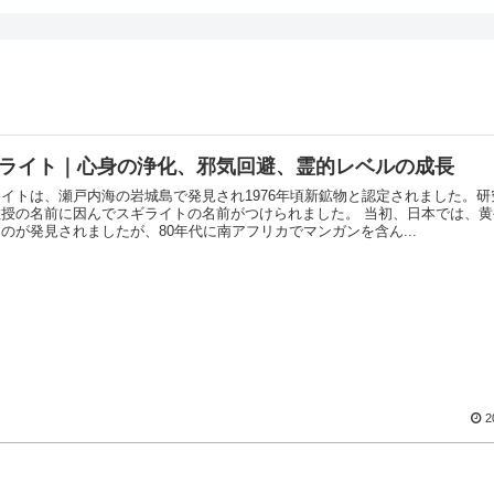
ライト｜心身の浄化、邪気回避、霊的レベルの成長
イトは、瀬戸内海の岩城島で発見され1976年頃新鉱物と認定されました。研
の名前に因んでスギライトの名前がつけられました。 当初、日本では、黄褐色の結
のが発見されましたが、80年代に南アフリカでマンガンを含ん...
2