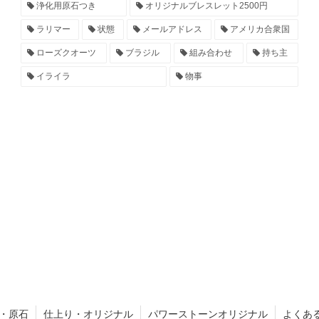
浄化用原石つき
オリジナルブレスレット2500円
ラリマー
状態
メールアドレス
アメリカ合衆国
ローズクオーツ
ブラジル
組み合わせ
持ち主
イライラ
物事
・原石
仕上り・オリジナル
パワーストーンオリジナル
よくあ