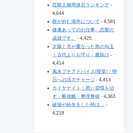
芸能人御用達石ランキング
-
4,644
龍が好む場所について
- 4,581
健康あってのお仕事、恋愛の
成就です。
- 4,425
太陽と月が重なった形の勾玉
｜古代よりお守り・魔除け
-
4,414
風水プチアドバイス(寝室)｜明
日への活力チャージ
- 4,413
カイヤナイト｜悪い習慣を治
す・断捨離・整理整頓
- 4,363
破損や紛失をした時は…
-
4,218