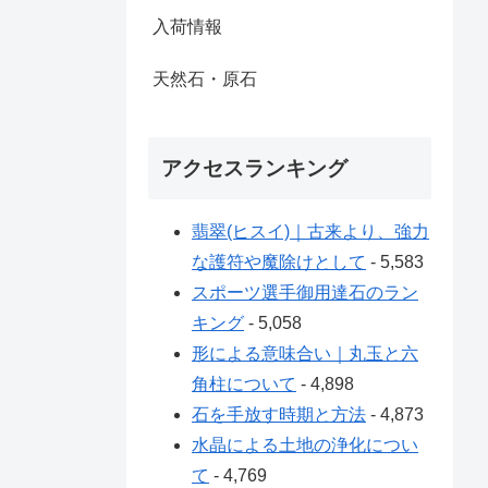
入荷情報
天然石・原石
アクセスランキング
翡翠(ヒスイ)｜古来より、強力
な護符や魔除けとして
- 5,583
スポーツ選手御用達石のラン
キング
- 5,058
形による意味合い｜丸玉と六
角柱について
- 4,898
石を手放す時期と方法
- 4,873
水晶による土地の浄化につい
て
- 4,769