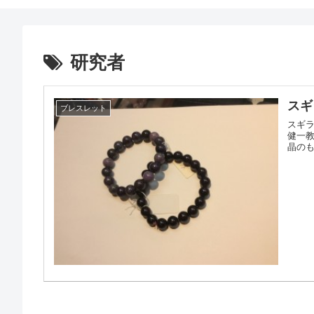
研究者
スギ
ブレスレット
スギラ
健一教授
晶のも