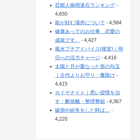
芸能人御用達石ランキング
-
4,650
龍が好む場所について
- 4,584
健康あってのお仕事、恋愛の
成就です。
- 4,427
風水プチアドバイス(寝室)｜明
日への活力チャージ
- 4,416
太陽と月が重なった形の勾玉
｜古代よりお守り・魔除け
-
4,415
カイヤナイト｜悪い習慣を治
す・断捨離・整理整頓
- 4,367
破損や紛失をした時は…
-
4,220