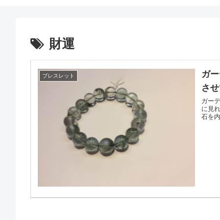
財運
ガー
ブレスレット
させ
ガー
に見