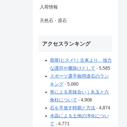
入荷情報
天然石・原石
アクセスランキング
翡翠(ヒスイ)｜古来より、強力
な護符や魔除けとして
- 5,585
スポーツ選手御用達石のラン
キング
- 5,060
形による意味合い｜丸玉と六
角柱について
- 4,906
石を手放す時期と方法
- 4,874
水晶による土地の浄化につい
て
- 4,771