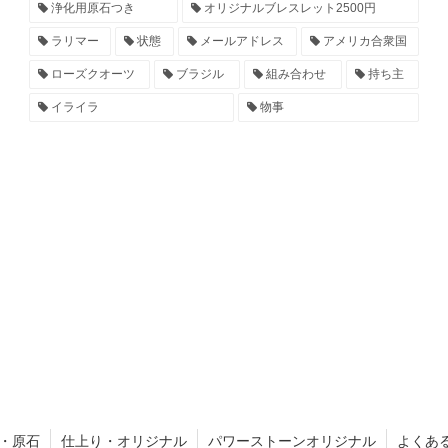
浄化用原石つき
オリジナルブレスレット2500円
ラリマー
状態
メールアドレス
アメリカ合衆国
ローズクオーツ
ブラジル
組み合わせ
持ち主
イライラ
物事
・原石
仕上り・オリジナル
パワーストーンオリジナル
よくあ