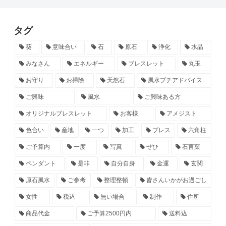
タグ
葵
意味合い
石
原石
浄化
水晶
みなさん
エネルギー
ブレスレット
丸玉
お守り
お掃除
天然石
風水プチアドバイス
ご興味
風水
ご興味ある方
オリジナルブレスレット
お客様
アメジスト
色合い
産地
一つ
加工
ブレス
六角柱
ご予算内
一度
写真
ぜひ
石言葉
ペンダント
是非
自分自身
金運
玄関
原石風水
ご参考
整理整頓
皆さんいかがお過ごし
女性
税込
無い場合
制作
住所
商品代金
ご予算2500円内
送料込