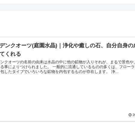
デンクオーツ(庭園水晶)｜浄化や癒しの石、自分自身の
てくれる
デンクオーツの名前の由来は水晶の中に他の鉱物が入りそれが、まるで景色や
れる事によりつけられました。 一般的に流通しているものの多くは、フロー
石を内包したタイプでいろいろな鉱物を内包するものが存在します。 浄...
2