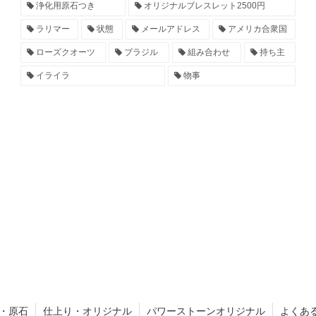
浄化用原石つき
オリジナルブレスレット2500円
ラリマー
状態
メールアドレス
アメリカ合衆国
ローズクオーツ
ブラジル
組み合わせ
持ち主
イライラ
物事
・原石
仕上り・オリジナル
パワーストーンオリジナル
よくあ