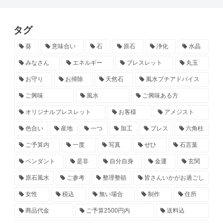
タグ
葵
意味合い
石
原石
浄化
水晶
みなさん
エネルギー
ブレスレット
丸玉
お守り
お掃除
天然石
風水プチアドバイス
ご興味
風水
ご興味ある方
オリジナルブレスレット
お客様
アメジスト
色合い
産地
一つ
加工
ブレス
六角柱
ご予算内
一度
写真
ぜひ
石言葉
ペンダント
是非
自分自身
金運
玄関
原石風水
ご参考
整理整頓
皆さんいかがお過ごし
女性
税込
無い場合
制作
住所
商品代金
ご予算2500円内
送料込