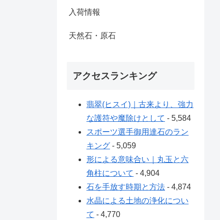
入荷情報
天然石・原石
アクセスランキング
翡翠(ヒスイ)｜古来より、強力
な護符や魔除けとして
- 5,584
スポーツ選手御用達石のラン
キング
- 5,059
形による意味合い｜丸玉と六
角柱について
- 4,904
石を手放す時期と方法
- 4,874
水晶による土地の浄化につい
て
- 4,770