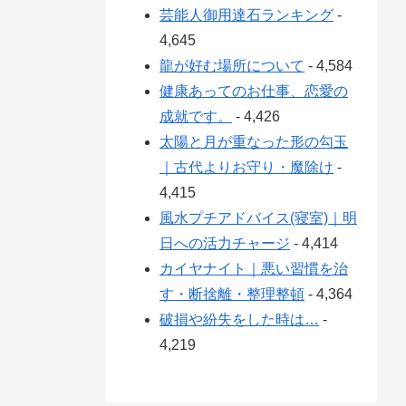
芸能人御用達石ランキング
-
4,645
龍が好む場所について
- 4,584
健康あってのお仕事、恋愛の
成就です。
- 4,426
太陽と月が重なった形の勾玉
｜古代よりお守り・魔除け
-
4,415
風水プチアドバイス(寝室)｜明
日への活力チャージ
- 4,414
カイヤナイト｜悪い習慣を治
す・断捨離・整理整頓
- 4,364
破損や紛失をした時は…
-
4,219