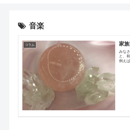
音楽
家族
コラム
みなさ
と、
例えば