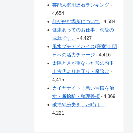
芸能人御用達石ランキング
-
4,654
龍が好む場所について
- 4,584
健康あってのお仕事、恋愛の
成就です。
- 4,427
風水プチアドバイス(寝室)｜明
日への活力チャージ
- 4,416
太陽と月が重なった形の勾玉
｜古代よりお守り・魔除け
-
4,415
カイヤナイト｜悪い習慣を治
す・断捨離・整理整頓
- 4,369
破損や紛失をした時は…
-
4,221