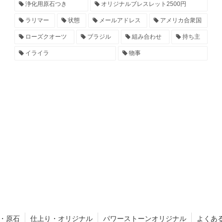
浄化用原石つき
オリジナルブレスレット2500円
ラリマー
状態
メールアドレス
アメリカ合衆国
ローズクオーツ
ブラジル
組み合わせ
持ち主
イライラ
物事
・原石
仕上り・オリジナル
パワーストーンオリジナル
よくあ