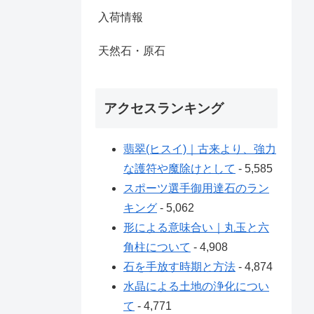
入荷情報
天然石・原石
アクセスランキング
翡翠(ヒスイ)｜古来より、強力
な護符や魔除けとして
- 5,585
スポーツ選手御用達石のラン
キング
- 5,062
形による意味合い｜丸玉と六
角柱について
- 4,908
石を手放す時期と方法
- 4,874
水晶による土地の浄化につい
て
- 4,771