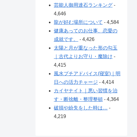
芸能人御用達石ランキング
-
4,646
龍が好む場所について
- 4,584
健康あってのお仕事、恋愛の
成就です。
- 4,426
太陽と月が重なった形の勾玉
｜古代よりお守り・魔除け
-
4,415
風水プチアドバイス(寝室)｜明
日への活力チャージ
- 4,414
カイヤナイト｜悪い習慣を治
す・断捨離・整理整頓
- 4,364
破損や紛失をした時は…
-
4,219