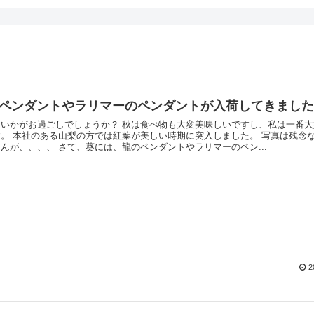
ペンダントやラリマーのペンダントが入荷してきまし
んいかがお過ごしでしょうか？ 秋は食べ物も大変美味しいですし、私は一番
す。 本社のある山梨の方では紅葉が美しい時期に突入しました。 写真は残念
んが、、、、 さて、葵には、龍のペンダントやラリマーのペン...
2