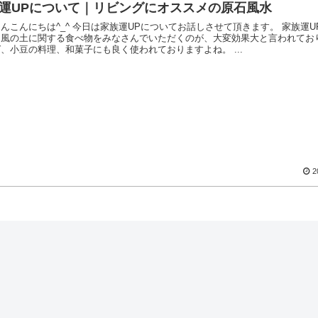
運UPについて｜リビングにオススメの原石風水
んこんにちは^_^ 今日は家族運UPについてお話しさせて頂きます。 家族運U
和風の土に関する食べ物をみなさんでいただくのが、大変効果大と言われてお
、小豆の料理、和菓子にも良く使われておりますよね。 ...
2