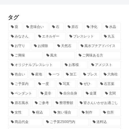
タグ
葵
意味合い
石
原石
浄化
水晶
みなさん
エネルギー
ブレスレット
丸玉
お守り
お掃除
天然石
風水プチアドバイス
ご興味
風水
ご興味ある方
オリジナルブレスレット
お客様
アメジスト
色合い
産地
一つ
加工
ブレス
六角柱
ご予算内
一度
写真
ぜひ
石言葉
ペンダント
是非
自分自身
金運
玄関
原石風水
ご参考
整理整頓
皆さんいかがお過ごし
女性
税込
無い場合
制作
住所
商品代金
ご予算2500円内
送料込