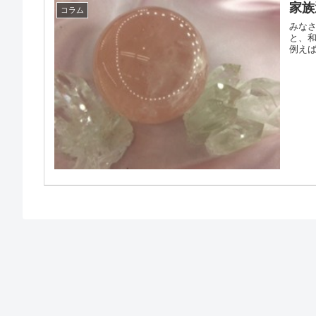
家族
コラム
みなさ
と、
例えば