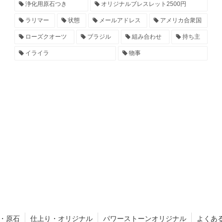
浄化用原石つき
オリジナルブレスレット2500円
ラリマー
状態
メールアドレス
アメリカ合衆国
ローズクオーツ
ブラジル
組み合わせ
持ち主
イライラ
物事
・原石
仕上り・オリジナル
パワーストーンオリジナル
よくあ