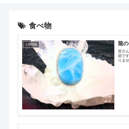
食べ物
龍の
入荷情報
皆さ
節で
りませ