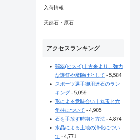
入荷情報
天然石・原石
アクセスランキング
翡翠(ヒスイ)｜古来より、強力
な護符や魔除けとして
- 5,584
スポーツ選手御用達石のラン
キング
- 5,059
形による意味合い｜丸玉と六
角柱について
- 4,905
石を手放す時期と方法
- 4,874
水晶による土地の浄化につい
て
- 4,771