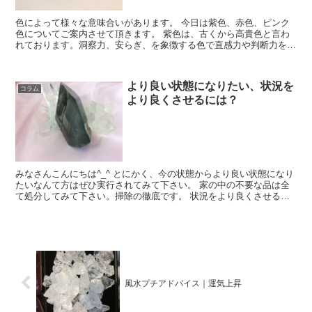
色によって様々な意味合いがあります。 今日は紫色、赤色、ピンク
色についてご案内させて頂きます。 紫色は、古くから高貴色と言わ
れております。洞察力、安らぎ、を象徴する色で直感力や判断力を高
め危険から守ってくれると言われております。 アメ...
より良い状態になりたい、状況を
コラム
より良くさせるには？
みなさんこんにちは^_^ とにかく、今の状態からより良い状態になり
たいなんて方はぜひ実行されてみて下さい。 家の中の不要な品は全
て処分してみて下さい。掃除の徹底です。 状況をより良くさせるに
は、掃除と換気が全てです。 カビやホコリの...
風水プチアドバイス｜運気上昇