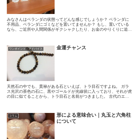
みなさんはベランダの状態ってどんな感じでしょうか？ ベランダに
不用品、ベランダにゴミなどを置いてませんか？ もし、置いている
なら、ご近所や人間関係がギクシャクしたり、お金のやりくりに追わ
れると言われております。 ベランダのゴミは撤...
金運チャンス
ワンポイント・アドバイス
天然石の中でも、貫禄がある石といえば、トラ目石ですよね。 ガラ
ス光沢の茶色の石に、黒やゴールドが光線状に入っており、それが虎
の目に似てることから、トラ目石と名前がつきました。 古代のエジ
プトでは、神々の像の目に使用したとのことから、強烈...
形による意味合い｜丸玉と六角柱
コラム
について