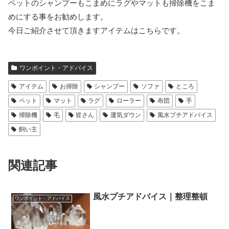
ペットのシャンプーもこまめにラグやマットも掃除機をこま
めにする事をお勧めします。
今日ご紹介させて頂きますアイテムはこちらです。
ワンポイント・アドバイス
アイテム
お掃除
シャンプー
ソファ
ところ
ペット
マット
ラグ
ローラー
布団
手
掃除機
毛
皆さん
運気ダウン
風水プチアドバイス
飼い主
関連記事
風水プチアドバイス｜整理整頓
ワンポイント・アドバイス