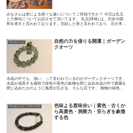
みなさんは形による様々な違いについてご存知ですか？ 今日は丸玉
と六角柱についてお話させて頂いてます。 丸玉(球体) は、完全や調
和を表すと言われております。完結した形と言われており、石が本来
持っている力が高められるとも言われております。...
自然の力を借りる開運｜ガーデン
ブレスレット
クオーツ
水晶の中でも、強い、って言われているのがガーデンクオーツです。
水晶が成長する過程で緑色や茶色の鉱物を閉じ込め水晶の中で庭園を
閉じ込めたかのように風景が広がる、そんな石です。 植物の緑色が
与えてくれる、同質な力があると言われており、同時...
色味よる意味合い｜紫色・古くか
ワンポイント・アドバイス
ら高貴色・洞察力・安らぎを象徴
する色