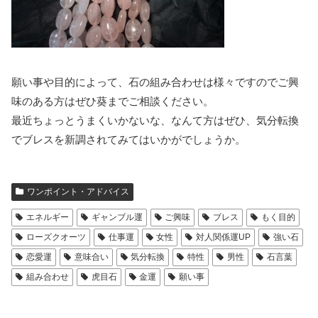
願い事や目的によって、石の組み合わせは様々ですのでご興
味のある方はぜひ葵までご相談ください。
最近ちょっとうまくいかないな、なんて方はぜひ、気分転換
でブレスを新調されてみてはいかがでしょうか。
ワンポイント・アドバイス
エネルギー
ギャンブル運
ご興味
ブレス
もく目的
ローズクオーツ
仕事運
女性
対人関係運UP
強い石
恋愛運
意味合い
気分転換
特性
男性
石言葉
組み合わせ
虎目石
金運
願い事