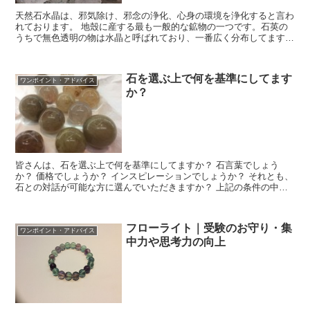
天然石水晶は、邪気除け、邪念の浄化、心身の環境を浄化すると言わ
れております。 地殼に産する最も一般的な鉱物の一つです。石英の
うちで無色透明の物は水晶と呼ばれており、一番広く分布してます。
結晶は普通、六角柱状で断口は貝殻状です。 ...
石を選ぶ上で何を基準にしてます
ワンポイント・アドバイス
か？
皆さんは、石を選ぶ上で何を基準にしてますか？ 石言葉でしょう
か？ 価格でしょうか？ インスピレーションでしょうか？ それとも、
石との対話が可能な方に選んでいただきますか？ 上記の条件の中で
石選びをされる方は多いでしょう。 ...
フローライト｜受験のお守り・集
ワンポイント・アドバイス
中力や思考力の向上