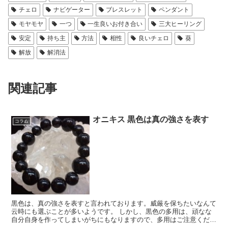
チェロ
ナビゲーター
ブレスレット
ペンダント
モヤモヤ
一つ
一生良いお付き合い
三大ヒーリング
安定
持ち主
方法
相性
良いチェロ
葵
解放
解消法
関連記事
オニキス 黒色は真の強さを表す
コラム
黒色は、真の強さを表すと言われております。威厳を保ちたいなんて
云時にも選ぶことが多いようです。 しかし、黒色の多用は、頑なな
自分自身を作ってしまいがちにもなりますので、多用はご注意くださ
いね。 黒色の石と云うことで、葵では、オニキスをご...