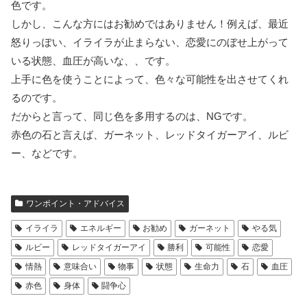
色です。
しかし、こんな方にはお勧めではありません！例えば、最近
怒りっぽい、イライラが止まらない、恋愛にのぼせ上がって
いる状態、血圧が高いな、、です。
上手に色を使うことによって、色々な可能性を出させてくれ
るのです。
だからと言って、同じ色を多用するのは、NGです。
赤色の石と言えば、ガーネット、レッドタイガーアイ、ルビ
ー、などです。
ワンポイント・アドバイス
イライラ
エネルギー
お勧め
ガーネット
やる気
ルビー
レッドタイガーアイ
勝利
可能性
恋愛
情熱
意味合い
物事
状態
生命力
石
血圧
赤色
身体
闘争心