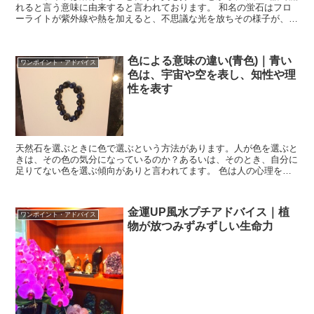
れると言う意味に由来すると言われております。 和名の蛍石はフロ
ーライトが紫外線や熱を加えると、不思議な光を放ちその様子が、蛍
に似てると言うことで、なずけられたそうです。 トル...
色による意味の違い(青色)｜青い
ワンポイント・アドバイス
色は、宇宙や空を表し、知性や理
性を表す
天然石を選ぶときに色で選ぶという方法があります。人が色を選ぶと
きは、その色の気分になっているのか？あるいは、そのとき、自分に
足りてない色を選ぶ傾向がありと言われてます。 色は人の心理を表
す場合もあります。 色による意味合いをご紹...
金運UP風水プチアドバイス｜植
ワンポイント・アドバイス
物が放つみずみずしい生命力