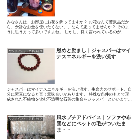
みなさんは、お部屋にお花を飾ってますか？ お花なんて贅沢品だか
ら、余計なお金を使いたくない、、なんて思ってませんか？ そのよ
うに思う方って多いですよね。 しかし、良く言われているのが、お
花や観葉植物を飾ることで金運が大きくUPすると言...
慰めと励まし｜ジャスパーはマイ
ワンポイント・アドバイス
ナスエネルギーを洗い流す
ジャスパーはマイナスエネルギーを洗い流す、生命力のサポート、自
分に素直になると言う意味合いがあります。 特殊な条件のもとで形
成された不純物を含む不透明な石英の集合をジャスパーといいます。
たくさんの模様や色があり、それぞれ個性豊かな石で...
風水プチアドバイス｜ソファや布
ワンポイント・アドバイス
団などにペットの毛がついたま
ま・・