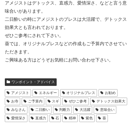
アメジストはデトックス、直感力、愛情深さ、などと言う意
味合いがあります。
二日酔いの時にアメジストのブレスは大活躍で、デトックス
効果大とも言われております。
ぜひご参考にされて下さい。
葵では、オリジナルブレスなどの作成もご予算内でさせてい
ただきます。
ご興味ある方はどうぞお気軽にお問い合わせ下さい。
ワンポイント・アドバイス
アメジスト
エネルギー
オリジナルブレス
お勧め
お寺
ご予算内
スギ
ぜひご参考
デトックス効果大
みなさん
二日酔い
判断力
大活躍
意味合い
愛情深さ
直感力
石
精神
紫色
葵