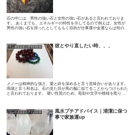
石の中には、男性の強い石と女性の強い石があると言われておりま
す。 あくまでも、エネルギーの特性を示してるので例えば、女性が
男性の強い石を持ったとしてももく目的が仕事運や金運ならば何の問
題もありません。 今回、代表的な男性の石と女性の...
彼とやり直したい時、、、
ワンポイント・アドバイス
メノーは精神的な強さ、愛と絆を深めると言う意味合いがあります。
瑪瑙と言う和名は、石の見た目が馬の脳に似てることからつけられた
と言われております。 硬い性質のため、彫刻や文字や模様を彫り込
むことを古くからされてます。 意思が弱いなんて...
風水プチアドバイス｜清潔に保つ
ワンポイント・アドバイス
事で家族運up