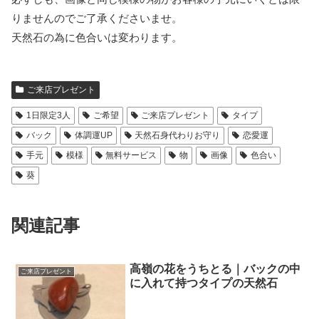
りませんのでご了承くださいませ。
天然石の為に色合いは変わります。
ご来店プレゼント
1日限定3人
ご希望
ご来店プレゼント
タイプ
バック
体調運UP
天然石身代わりお守り
恋愛運
手元
模様
無料サービス
物
画像
色合い
葵
関連記事
高嶺の花をうちとる｜バックの中
ご来店プレゼント
に入れて持つタイプの天然石