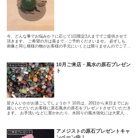
今、どんな事でお悩みか？に応じて1日限定3人まででご提供させて
頂きます。 ご希望の方は葵まで、ご予約くださいませ。 必ずしも、
画像と同じ模様の物がお客様の手元にいくとは限りませんのでご了承
くださいませ。 天然石の為に色合いは変わります...
10月ご来店・風水の原石プレゼン
キャンペーン
ト
皆さんいかがお過ごしでしょうか？ 10月は、20日から末日までにお
越しいただいたお客様に原石風水の原石をプレゼントさせていただき
ます。 お手洗いなどに置かれたり、水回りの風水強化には大変人気
のある石たちです～ 使い方なども丁寧...
アメジストの原石プレゼントキャ
ご来店プレゼント
ンペーン中！