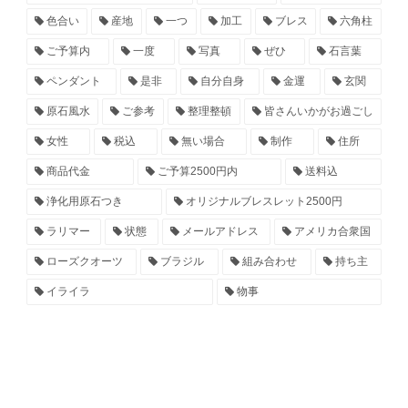
色合い
産地
一つ
加工
ブレス
六角柱
ご予算内
一度
写真
ぜひ
石言葉
ペンダント
是非
自分自身
金運
玄関
原石風水
ご参考
整理整頓
皆さんいかがお過ごし
女性
税込
無い場合
制作
住所
商品代金
ご予算2500円内
送料込
浄化用原石つき
オリジナルブレスレット2500円
ラリマー
状態
メールアドレス
アメリカ合衆国
ローズクオーツ
ブラジル
組み合わせ
持ち主
イライラ
物事