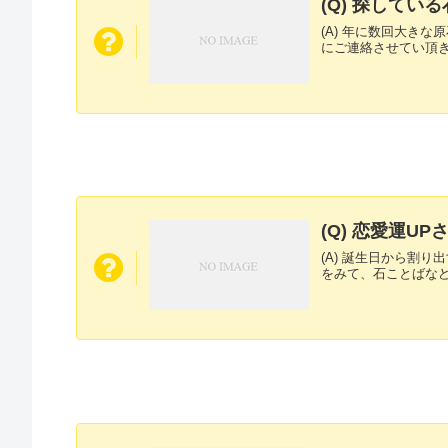
(Q) 探して
(A) 年に数回大き
にご連絡させてい頂
(Q) 恋愛運
(A) 誕生日から割
をみて、石ことばな