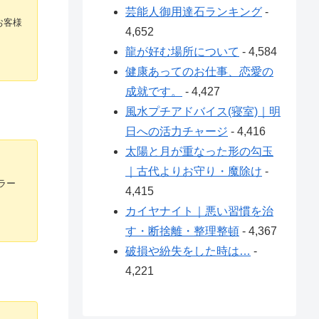
芸能人御用達石ランキング
-
お客様
4,652
龍が好む場所について
- 4,584
健康あってのお仕事、恋愛の
成就です。
- 4,427
風水プチアドバイス(寝室)｜明
日への活力チャージ
- 4,416
太陽と月が重なった形の勾玉
｜古代よりお守り・魔除け
-
ラー
4,415
カイヤナイト｜悪い習慣を治
す・断捨離・整理整頓
- 4,367
破損や紛失をした時は…
-
4,221