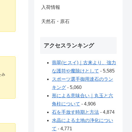
入荷情報
天然石・原石
アクセスランキング
翡翠(ヒスイ)｜古来より、強力
な護符や魔除けとして
- 5,585
をみ
スポーツ選手御用達石のラン
キング
- 5,060
形による意味合い｜丸玉と六
角柱について
- 4,906
石を手放す時期と方法
- 4,874
水晶による土地の浄化につい
て
- 4,771