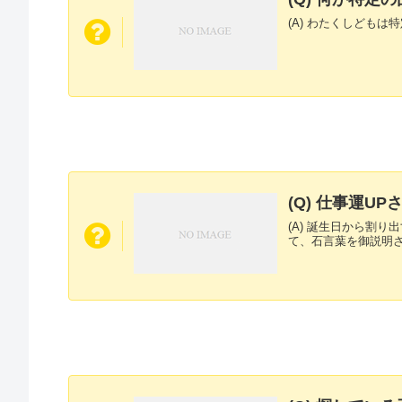
(A) わたくしども
(Q) 仕事運
(A) 誕生日から割
て、石言葉を御説明