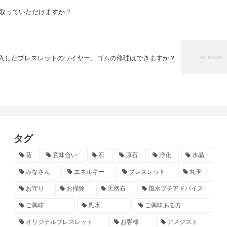
い取っていただけますか？
で購入したブレスレットのワイヤー、ゴムの修理はできますか？
タグ
葵
意味合い
石
原石
浄化
水晶
みなさん
エネルギー
ブレスレット
丸玉
お守り
お掃除
天然石
風水プチアドバイス
ご興味
風水
ご興味ある方
オリジナルブレスレット
お客様
アメジスト