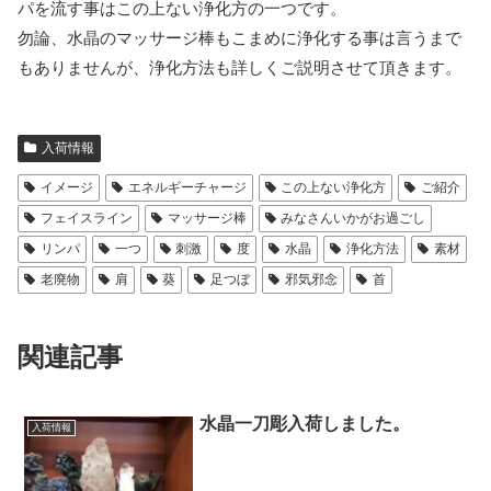
パを流す事はこの上ない浄化方の一つです。
勿論、水晶のマッサージ棒もこまめに浄化する事は言うまで
もありませんが、浄化方法も詳しくご説明させて頂きます。
入荷情報
イメージ
エネルギーチャージ
この上ない浄化方
ご紹介
フェイスライン
マッサージ棒
みなさんいかがお過ごし
リンパ
一つ
刺激
度
水晶
浄化方法
素材
老廃物
肩
葵
足つぼ
邪気邪念
首
関連記事
水晶一刀彫入荷しました。
入荷情報