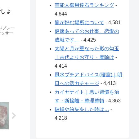
芸能人御用達石ランキング
-
でしょ
4,644
龍が好む場所について
- 4,581
健康あってのお仕事、恋愛の
マッサー
成就です。
- 4,425
太陽と月が重なった形の勾玉
｜古代よりお守り・魔除け
-
4,414
風水プチアドバイス(寝室)｜明
日への活力チャージ
- 4,413
カイヤナイト｜悪い習慣を治
す・断捨離・整理整頓
- 4,363
破損や紛失をした時は…
-
4,218