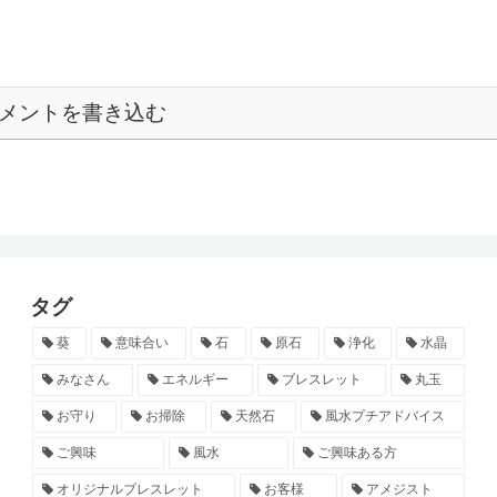
メントを書き込む
タグ
葵
意味合い
石
原石
浄化
水晶
みなさん
エネルギー
ブレスレット
丸玉
お守り
お掃除
天然石
風水プチアドバイス
ご興味
風水
ご興味ある方
オリジナルブレスレット
お客様
アメジスト