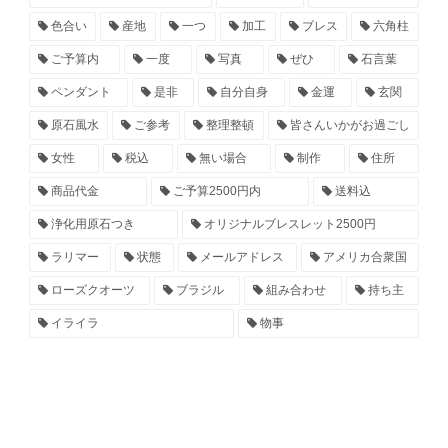
色合い
産地
一つ
加工
ブレス
六角柱
ご予算内
一度
写真
ぜひ
石言葉
ペンダント
是非
自分自身
金運
玄関
原石風水
ご参考
整理整頓
皆さんいかがお過ごし
女性
税込
無い場合
制作
住所
商品代金
ご予算2500円内
送料込
浄化用原石つき
オリジナルブレスレット2500円
ラリマー
状態
メールアドレス
アメリカ合衆国
ローズクオーツ
ブラジル
組み合わせ
持ち主
イライラ
物事