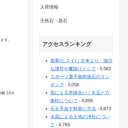
入荷情報
天然石・原石
きます。
アクセスランキング
翡翠(ヒスイ)｜古来より、強力
な護符や魔除けとして
- 5,583
スポーツ選手御用達石のラン
キング
- 5,058
形による意味合い｜丸玉と六
角柱について
- 4,899
石を手放す時期と方法
- 4,873
水晶による土地の浄化につい
て
- 4,769