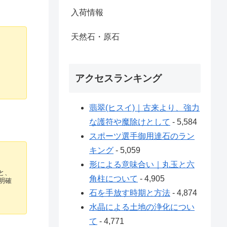
入荷情報
天然石・原石
アクセスランキング
翡翠(ヒスイ)｜古来より、強力
な護符や魔除けとして
- 5,584
スポーツ選手御用達石のラン
キング
- 5,059
形による意味合い｜丸玉と六
と、
角柱について
- 4,905
明確
石を手放す時期と方法
- 4,874
水晶による土地の浄化につい
て
- 4,771