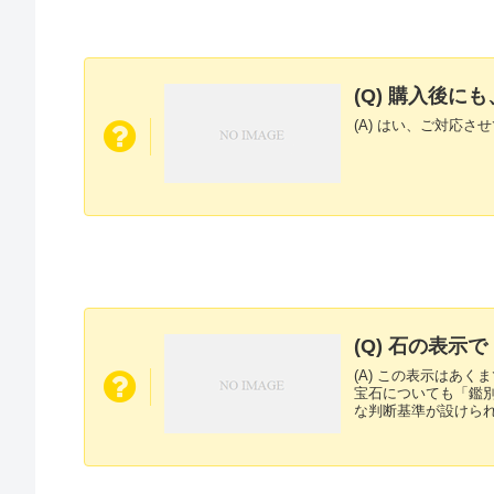
(Q) 購入後
(A) はい、ご対応さ
(Q) 石の表
(A) この表示はあ
宝石についても「鑑
な判断基準が設けられ