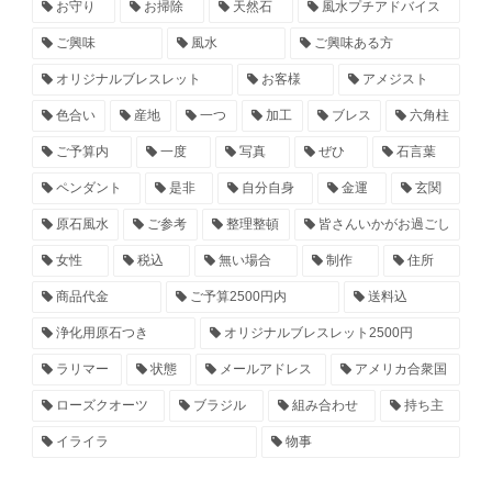
お守り
お掃除
天然石
風水プチアドバイス
ご興味
風水
ご興味ある方
オリジナルブレスレット
お客様
アメジスト
色合い
産地
一つ
加工
ブレス
六角柱
ご予算内
一度
写真
ぜひ
石言葉
ペンダント
是非
自分自身
金運
玄関
原石風水
ご参考
整理整頓
皆さんいかがお過ごし
女性
税込
無い場合
制作
住所
商品代金
ご予算2500円内
送料込
浄化用原石つき
オリジナルブレスレット2500円
ラリマー
状態
メールアドレス
アメリカ合衆国
ローズクオーツ
ブラジル
組み合わせ
持ち主
イライラ
物事