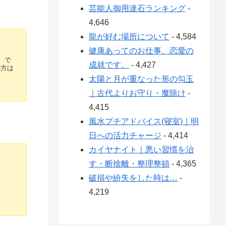
芸能人御用達石ランキング
-
4,646
龍が好む場所について
- 4,584
健康あってのお仕事、恋愛の
 で
成就です。
- 4,427
の方は
太陽と月が重なった形の勾玉
｜古代よりお守り・魔除け
-
4,415
風水プチアドバイス(寝室)｜明
日への活力チャージ
- 4,414
カイヤナイト｜悪い習慣を治
す・断捨離・整理整頓
- 4,365
破損や紛失をした時は…
-
4,219