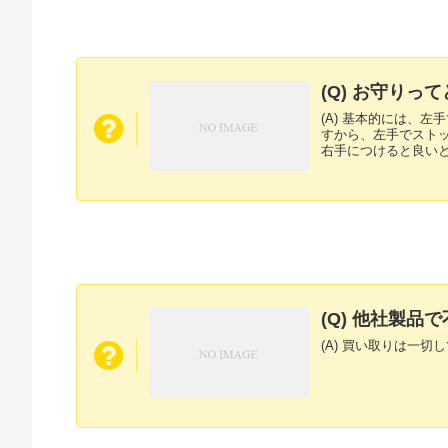
(Q) お守り
(A) 基本的には、
すから、左手でスト
右手につけると良いと言
(Q) 他社製
(A) 買い取りは一切